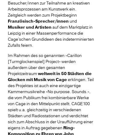
Besucher/innen zur Teilnahme an kreativen
Arbeitsprozessen am Kunstwerk ein.
Zeitgleich werden zum Projektbeginn
Französisch-Sprecher/innen
und
Musiker und Artisten
auf dem Marktplatz in
Leipzig in einer Massenperformance die
Cage’schen Grundideen des indeterminierten
Zufalls feiern.
Im Rahmen des so genannten »Carillon
[Turmglockenspiel] Project« werden
außerdem über den gesamten
Projektzeitraum
weltweit in 50 Städten die
Glocken mit Musik von Cage
erklingen. Teil
des Projektes ist auch eine einzigartige
Kammermusikreihe »No purpose. Sounds.«,
die vom Publikum frei kombinierbare Werke
von Cage in den Mittelpunkt stellt. CAGE100
spielt u.a. gleichzeitig in verschiedenen
Städten und Radiostationen und verdichtet
sich zum Abschluss in der Uraufführung einer
eigens in Auftrag gegebenen
Ring-
Komposition zu Ehren von John