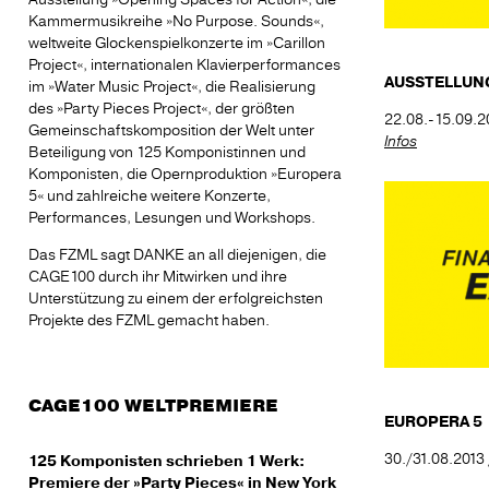
Ausstellung »Opening Spaces for Action«, die
Kammermusikreihe »No Purpose. Sounds«,
weltweite Glockenspielkonzerte im »Carillon
Project«, internationalen Klavierperformances
AUSSTELLUNG
im »Water Music Project«, die Realisierung
des »Party Pieces Project«, der größten
22.08.-15.09.20
Gemeinschaftskomposition der Welt unter
Infos
Beteiligung von 125 Komponistinnen und
Komponisten, die Opernproduktion »Europera
5« und zahlreiche weitere Konzerte,
Performances, Lesungen und Workshops.
Das FZML sagt DANKE an all diejenigen, die
CAGE100 durch ihr Mitwirken und ihre
Unterstützung zu einem der erfolgreichsten
Projekte des FZML gemacht haben.
CAGE100 WELTPREMIERE
EUROPERA 5
30./31.08.2013 
125 Komponisten schrieben 1 Werk:
Premiere der »Party Pieces« in New York