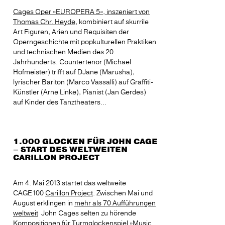
Cages Oper »EUROPERA 5«, inszeniert von
Thomas Chr. Heyde
, kombiniert auf skurrile
Art Figuren, Arien und Requisiten der
Operngeschichte mit popkulturellen Praktiken
und technischen Medien des 20.
Jahrhunderts. Countertenor (Michael
Hofmeister) trifft auf DJane (Marusha),
lyrischer Bariton (Marco Vassalli) auf Graffiti-
Künstler (Arne Linke), Pianist (Jan Gerdes)
auf Kinder des Tanztheaters...
1.000 GLOCKEN FÜR JOHN CAGE
– START DES WELTWEITEN
CARILLON PROJECT
Am 4. Mai 2013 startet das weltweite
CAGE100
Carillon Project
. Zwischen Mai und
August erklingen in
mehr als 70 Aufführungen
weltweit
John Cages selten zu hörende
Kompositionen für Turmglockenspiel »Music