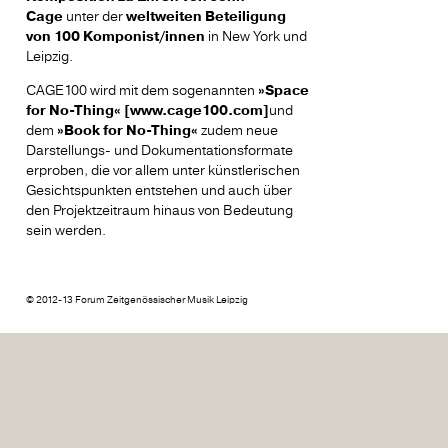
Cage
unter der
weltweiten Beteiligung
von 100 Komponist/innen
in New York und
Leipzig.
CAGE100 wird mit dem sogenannten
»Space
for No-Thing« [www.cage100.com]
und
dem
»Book for No-Thing«
zudem neue
Darstellungs- und Dokumentationsformate
erproben, die vor allem unter künstlerischen
Gesichtspunkten entstehen und auch über
den Projektzeitraum hinaus von Bedeutung
sein werden.
© 2012-13 Forum Zeitgenössischer Musik Leipzig