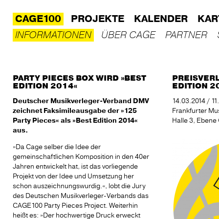
CAGE100
PROJEKTE
KALENDER
KAR
INFORMATIONEN
ÜBER CAGE
PARTNER
PARTY PIECES BOX WIRD »BEST
PREISVERL
EDITION 2014«
EDITION 2
Deutscher Musikverleger-Verband DMV
14.03.2014 / 11
zeichnet Faksimileausgabe der »125
Frankfurter M
Party Pieces« als »Best Edition 2014«
Halle 3, Ebene
aus.
»Da Cage selber die Idee der
gemeinschaftlichen Komposition in den 40er
Jahren entwickelt hat, ist das vorliegende
Projekt von der Idee und Umsetzung her
schon auszeichnungswurdig.«, lobt die Jury
des Deutschen Musikverleger-Verbands das
CAGE100 Party Pieces Project. Weiterhin
heißt es: »Der hochwertige Druck erweckt